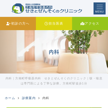
MENU
初診の方へ
担当医表
アクセス
内科
内科｜方南町呼吸器内科 せきとぜんそくのクリニック｜咳・喘息
は専門医による丁寧な診療。方南町駅徒歩1分
ホーム
診療案内
内科