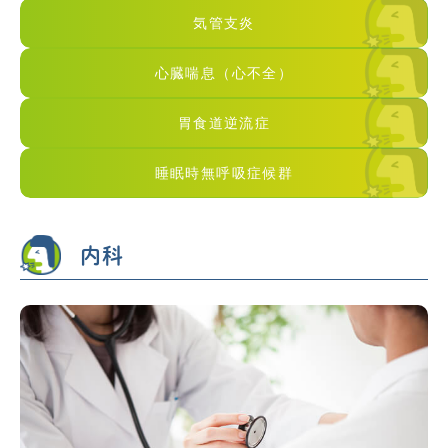
気管支炎
心臓喘息（心不全）
胃食道逆流症
睡眠時無呼吸症候群
内科