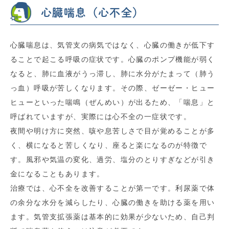
心臓喘息（心不全）
心臓喘息は、気管支の病気ではなく、心臓の働きが低下す
ることで起こる呼吸の症状です。心臓のポンプ機能が弱く
なると、肺に血液がうっ滞し、肺に水分がたまって（肺う
っ血）呼吸が苦しくなります。その際、ゼーゼー・ヒュー
ヒューといった喘鳴（ぜんめい）が出るため、「喘息」と
呼ばれていますが、実際には心不全の一症状です。
夜間や明け方に突然、咳や息苦しさで目が覚めることが多
く、横になると苦しくなり、座ると楽になるのが特徴で
す。風邪や気温の変化、過労、塩分のとりすぎなどが引き
金になることもあります。
治療では、心不全を改善することが第一です。利尿薬で体
の余分な水分を減らしたり、心臓の働きを助ける薬を用い
ます。気管支拡張薬は基本的に効果が少ないため、自己判