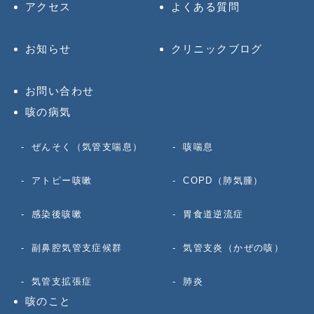
アクセス
よくある質問
お知らせ
クリニックブログ
お問い合わせ
咳の病気
ぜんそく（気管支喘息）
咳喘息
アトピー咳嗽
COPD（肺気腫）
感染後咳嗽
胃食道逆流症
副鼻腔気管支症候群
気管支炎（かぜの咳）
気管支拡張症
肺炎
咳のこと