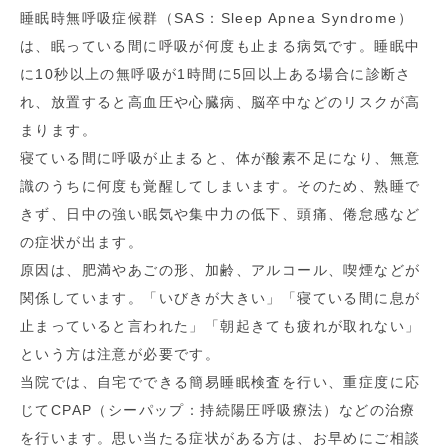
睡眠時無呼吸症候群（SAS：Sleep Apnea Syndrome）
は、眠っている間に呼吸が何度も止まる病気です。睡眠中
に10秒以上の無呼吸が1時間に5回以上ある場合に診断さ
れ、放置すると高血圧や心臓病、脳卒中などのリスクが高
まります。
寝ている間に呼吸が止まると、体が酸素不足になり、無意
識のうちに何度も覚醒してしまいます。そのため、熟睡で
きず、日中の強い眠気や集中力の低下、頭痛、倦怠感など
の症状が出ます。
原因は、肥満やあごの形、加齢、アルコール、喫煙などが
関係しています。「いびきが大きい」「寝ている間に息が
止まっていると言われた」「朝起きても疲れが取れない」
という方は注意が必要です。
当院では、自宅でできる簡易睡眠検査を行い、重症度に応
じてCPAP（シーパップ：持続陽圧呼吸療法）などの治療
を行います。思い当たる症状がある方は、お早めにご相談