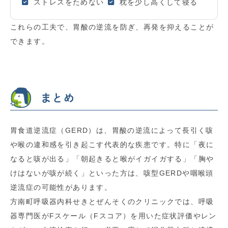
ストレスをためない
枕を少し高くして寝る
これらの工夫で、胃酸の逆流を防ぎ、再発を抑えることが
できます。
まとめ
胃食道逆流症（GERD）は、胃酸の逆流によって長引く咳
や喉の違和感を引き起こす代表的な疾患です。特に「夜に
なると咳が出る」「朝起きると喉がイガイガする」「胸や
けはないが咳が続く」といった方は、咳型GERDや咽喉頭
逆流症の可能性があります。
方南町呼吸器内科せきとぜんそくのクリニックでは、呼吸
器専門医がFスケール（Fスコア）を用いた症状評価やレン