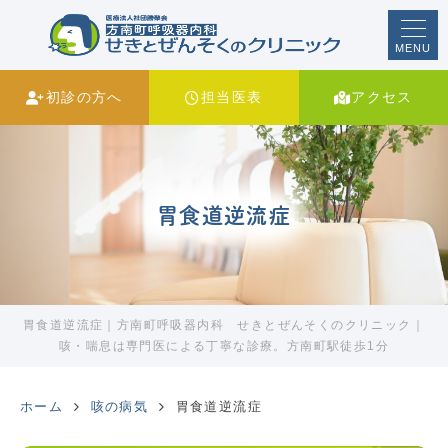
MENU
初診の方へ
担当医表
アクセス
胃食道逆流症
胃食道逆流症｜方南町呼吸器内科 せきとぜんそくのクリニック｜
咳・喘息は専門医による丁寧な診療。方南町駅徒歩1分
ホーム
咳の病気
胃食道逆流症